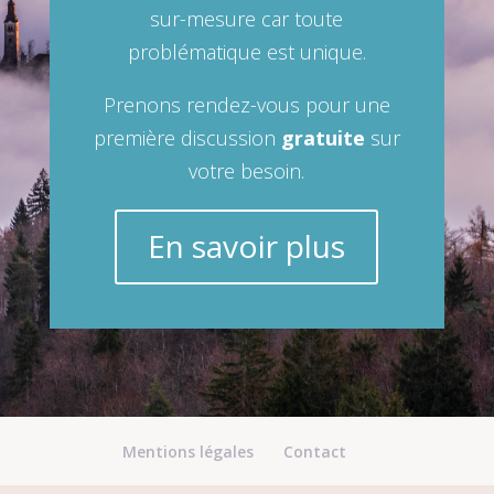
sur-mesure car toute
problématique est unique.
Prenons rendez-vous pour une
première discussion
gratuite
sur
votre besoin.
En savoir plus
Mentions légales
Contact