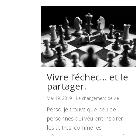
Vivre l’échec… et le
partager.
Mai 19, 2019
|
Le changement de vie
Perso, je trouve que peu de
personnes qui veulent inspirer
les autres, comme les