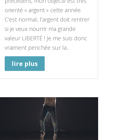
précédent, mon objectif est très
orienté « argent » cette année.
C’est normal, l’argent doit rentrer
si je veux nourrir ma grande
valeur LIBERTÉ ! Je me suis donc
vraiment penchée sur la...
lire plus