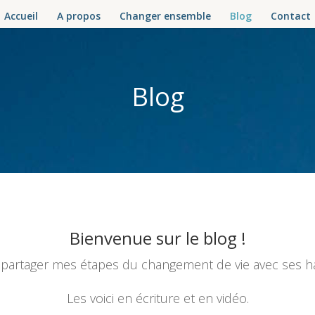
Accueil
A propos
Changer ensemble
Blog
Contact
Blog
Bienvenue sur le blog !
de partager mes étapes du changement de vie avec ses ha
Les voici en écriture et en vidéo.