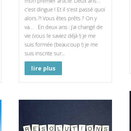
mon premier article. Deux ans…
c’est dingue ! Et il s’est passé quoi
alors ?! Vous êtes prêts ? On y
va… En deux ans : j’ai changé de
vie (vous le saviez déjà !) je me
suis formée (beaucoup !) je me
suis inscrite sur...
lire plus