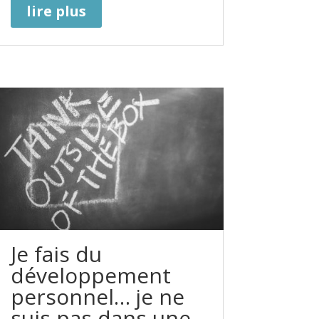
lire plus
Je fais du
développement
personnel… je ne
suis pas dans une