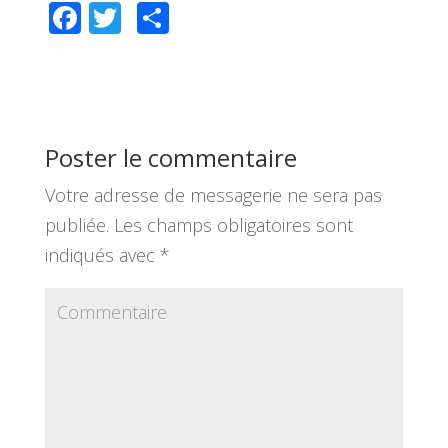
F
T
P
ac
wi
ar
e
tt
ta
b
er
g
o
er
Poster le commentaire
o
Votre adresse de messagerie ne sera pas
k
publiée.
Les champs obligatoires sont
indiqués avec
*