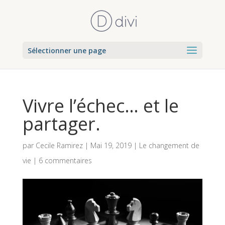
Sélectionner une page
Vivre l’échec… et le
partager.
par
Cecile Ramirez
|
Mai 19, 2019
|
Le changement de
vie
|
6 commentaires