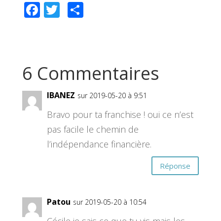
F
T
P
ac
wi
ar
e
tt
ta
b
er
g
6 Commentaires
o
er
o
IBANEZ
sur 2019-05-20 à 9:51
k
Bravo pour ta franchise ! oui ce n’est
pas facile le chemin de
l’indépendance financière.
Réponse
Patou
sur 2019-05-20 à 10:54