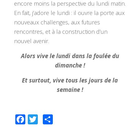
encore moins la perspective du lundi matin.
En fait, j’adore le lundi : il ouvre la porte aux
nouveaux challenges, aux futures
rencontres, et à la construction d’un
nouvel avenir.
Alors vive le lundi dans la foulée du
dimanche !
Et surtout, vive tous les jours de la
semaine !
F
T
P
ac
wi
ar
e
tt
ta