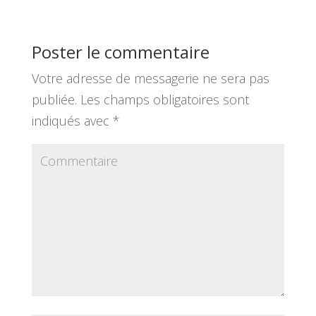
b
er
g
o
er
Poster le commentaire
o
Votre adresse de messagerie ne sera pas
k
publiée.
Les champs obligatoires sont
indiqués avec
*