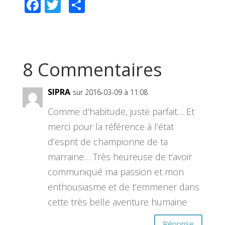
F
T
P
ac
wi
ar
e
tt
ta
b
er
g
8 Commentaires
o
er
o
SIPRA
sur 2016-03-09 à 11:08
k
Comme d’habitude, juste parfait… Et
merci pour la référence à l’état
d’esprit de championne de ta
marraine… Très heureuse de t’avoir
communiqué ma passion et mon
enthousiasme et de t’emmener dans
cette très belle aventure humaine
Réponse