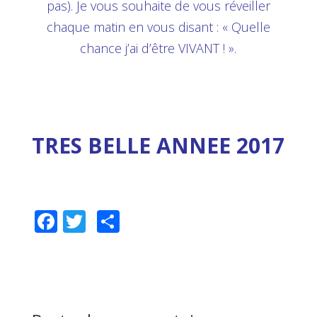
pas). Je vous souhaite de vous réveiller
chaque matin en vous disant : « Quelle
chance j’ai d’être VIVANT ! ».
TRES BELLE ANNEE 2017
F
T
P
ac
wi
ar
e
tt
ta
b
er
g
o
er